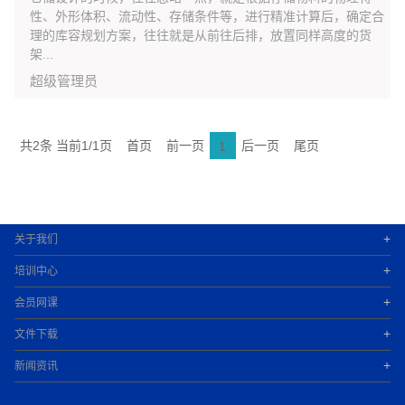
性、外形体积、流动性、存储条件等，进行精准计算后，确定合
理的库容规划方案，往往就是从前往后排，放置同样高度的货
架...
超级管理员
共2条 当前1/1页
首页
前一页
后一页
尾页
1
+
关于我们
+
培训中心
+
会员网课
+
文件下载
+
新闻资讯