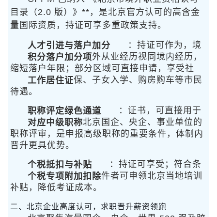
目录（2.0 版）》**，是北京官方认可的高含金
量国际资质，持证可享多重政策支持。
人才引进与落户加分
：持证可作为
，境
积分落户加分项
外从业经历视同境内经历，
缩短落户年限；部分区域可直接申请
，享受社
工作居住证
保、子女入学、购房购车等市民
待遇。
职称评定绿色通道
：证书
，可直接用于
对应中级职称
北京国企、央企、事业单位的
职称评审，是申报高级职称的重要条件，体制内
晋升更具优势。
个税抵扣与补贴
：持证可享受
；符合条
个税专项附加扣除
件者可申领北京当地培训
补贴，降低考证成本。
二、北京企业高度认可，求职晋升薪资领跑