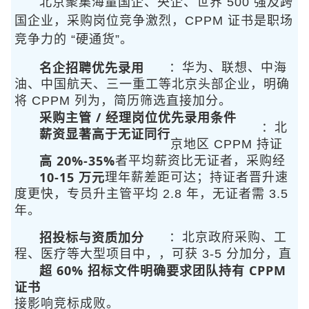
北京聚集海量国企、央企、世界 500 强及跨
国企业，采购岗位竞争激烈，CPPM 证书是职场
竞争力的 “硬通货”。
名企招聘优先录用
：华为、联想、中海
油、中国航天、三一重工等北京头部企业，明确
将 CPPM 列为
，简历筛选直接加分。
采购主管 / 经理岗位优先录用条件
：北
薪资显著高于无证同行
京地区 CPPM 持证
高 20%-35%
者平均薪资比无证者
，采购经
10-15 万元
理年薪差距可达
；持证者晋升速
度更快，专员升主管平均 2.8 年，无证者需 3.5
年。
招投标与资质加分
：北京政府采购、工
程、医疗等大型项目中，
，可获 3-5 分加分，直
超 60% 招标文件明确要求团队持有 CPPM
证书
接影响竞标成败。